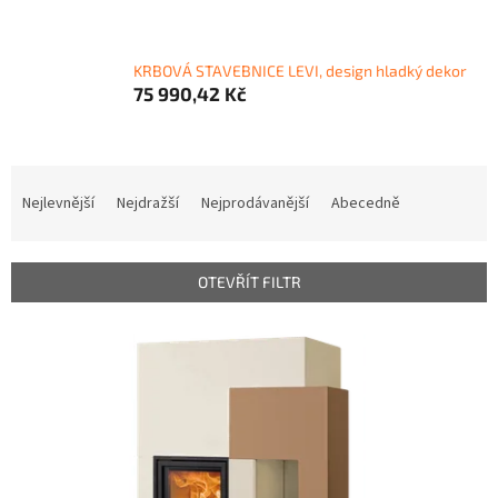
KRBOVÁ STAVEBNICE LEVI, design hladký dekor
75 990,42 Kč
Ř
a
Nejlevnější
Nejdražší
Nejprodávanější
Abecedně
z
e
n
OTEVŘÍT FILTR
í
p
V
r
ý
o
p
d
i
u
s
k
p
t
r
ů