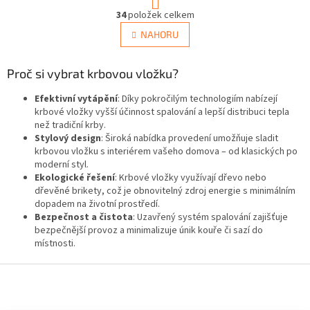
t
O
r
34
položek celkem
v
á
l
NAHORU
n
á
k
d
o
v
Proč si vybrat krbovou vložku?
a
á
c
n
Efektivní vytápění
: Díky pokročilým technologiím nabízejí
í
í
krbové vložky vyšší účinnost spalování a lepší distribuci tepla
p
než tradiční krby.
r
Stylový design
: Široká nabídka provedení umožňuje sladit
v
krbovou vložku s interiérem vašeho domova – od klasických po
k
moderní styl.
y
Ekologické řešení
: Krbové vložky využívají dřevo nebo
v
dřevěné brikety, což je obnovitelný zdroj energie s minimálním
ý
dopadem na životní prostředí.
p
Bezpečnost a čistota
: Uzavřený systém spalování zajišťuje
i
bezpečnější provoz a minimalizuje únik kouře či sazí do
s
místnosti.
u
Z
á
p