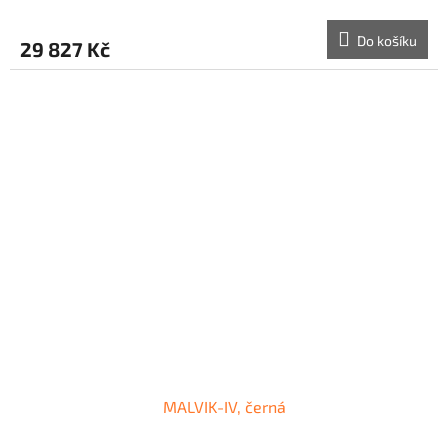
R
Do košíku
29 827 Kč
M
A
MALVIK-IV, černá