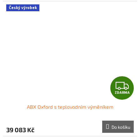
Český výrobek
Z
ZDARMA
D
ABX Oxford s teplovodním výměníkem
A
R
Do košíku
39 083 Kč
M