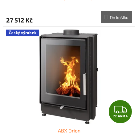
A
R
Do košíku
27 512 Kč
M
Český výrobek
A
Z
ZDARMA
D
ABX Orion
A