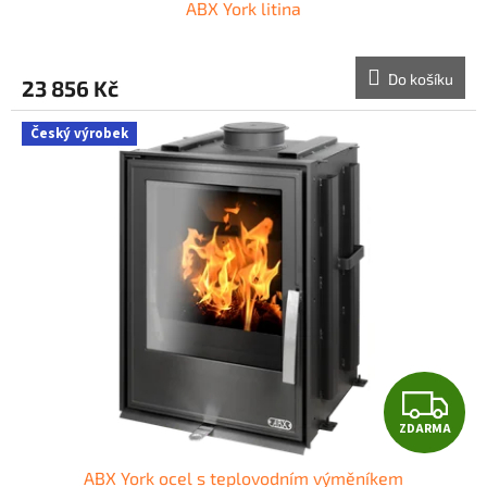
ABX York litina
A
R
Do košíku
23 856 Kč
M
Český výrobek
A
Z
ZDARMA
D
ABX York ocel s teplovodním výměníkem