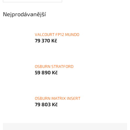
Nejprodávanější
VALCOURT FP12 MUNDO
79 370 Kč
OSBURN STRATFORD
59 890 Kč
OSBURN MATRIX INSERT
79 803 Kč
Ř