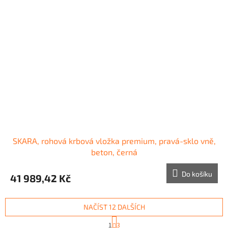
SKARA, rohová krbová vložka premium, pravá-sklo vně,
beton, černá
Do košíku
41 989,42 Kč
NAČÍST 12 DALŠÍCH
S
1
3