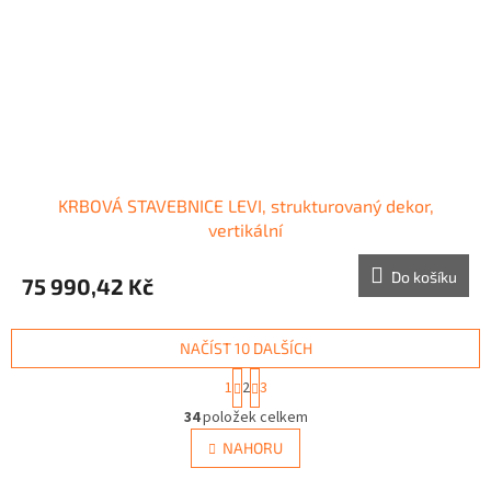
KRBOVÁ STAVEBNICE LEVI, strukturovaný dekor,
vertikální
Do košíku
75 990,42 Kč
NAČÍST 10 DALŠÍCH
S
1
2
3
t
O
r
34
položek celkem
v
á
l
NAHORU
n
á
k
d
o