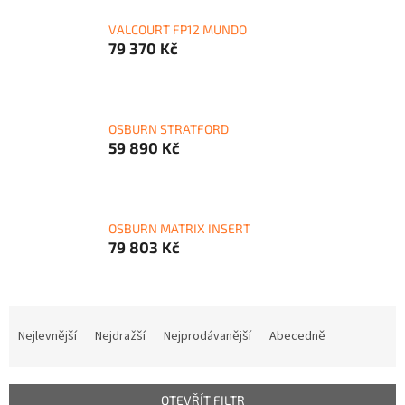
VALCOURT FP12 MUNDO
79 370 Kč
OSBURN STRATFORD
59 890 Kč
OSBURN MATRIX INSERT
79 803 Kč
Ř
a
Nejlevnější
Nejdražší
Nejprodávanější
Abecedně
z
e
n
OTEVŘÍT FILTR