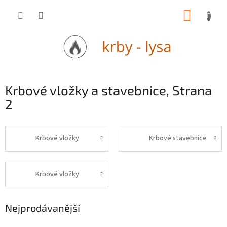
Přejít
NÁKUP
na
obsah
KOŠÍK
Krbové vložky a stavebnice
, Strana
2
Krbové vložky
Krbové stavebnice
Krbové vložky
Nejprodávanější