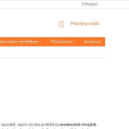
Přihlášení
NÁKUPNÍ
Prázdný košík
KOŠÍK
eplovodním výměníkem
Příslušenství
Realizace
O společ
a sporáků. Jejich výroba probíhá na
moderních strojích
.