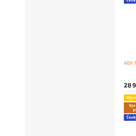
Česk
ABX T
28 
Výpr
Vys
p
Česk