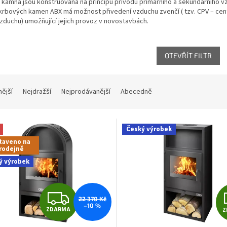
kamna jsou konstruována na principu přívodu primárního a sekundárního vzd
krbových kamen ABX má možnost přivedení vzduchu zvenčí ( tzv. CPV – cent
zduchu) umožňující jejich provoz v novostavbách.
OTEVŘÍT FILTR
nější
Nejdražší
Nejprodávanější
Abecedně
Český výrobek
taveno na
rodejně
ý výrobek
Z
22 370 Kč
–10 %
ZDARMA
Z
D