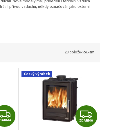
uchu. Nové modely mají přiveden i terciální vzduch.
rální přívod vzduchu, někdy označován jako externí
23
položek celkem
Český výrobek
Z
Z
DARMA
ZDARMA
D
D