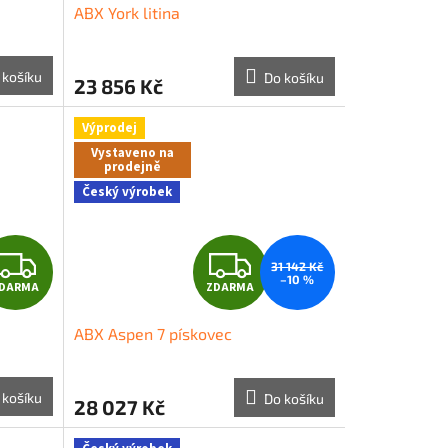
ABX York litina
A
A
R
R
 košíku
Do košíku
23 856 Kč
M
M
Výprodej
A
A
Vystaveno na
prodejně
Český výrobek
Z
Z
31 142 Kč
–10 %
DARMA
ZDARMA
D
D
ABX Aspen 7 pískovec
A
A
R
R
 košíku
Do košíku
28 027 Kč
M
M