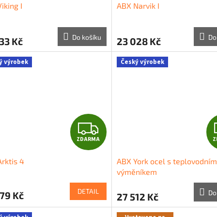
iking I
ABX Narvik I
A
R
Do košíku
Do
33 Kč
23 028 Kč
M
ý výrobek
Český výrobek
A
Z
ZDARMA
Z
D
rktis 4
ABX York ocel s teplovodním
A
výměníkem
R
DETAIL
Do
79 Kč
27 512 Kč
M