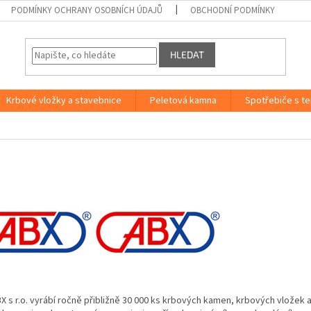
PODMÍNKY OCHRANY OSOBNÍCH ÚDAJŮ
OBCHODNÍ PODMÍNKY
HLEDAT
Krbové vložky a stavebnice
Peletová kamna
Spotřebiče s t
X s r.o. vyrábí ročně přibližně 30 000 ks krbových kamen, krbových vložek 