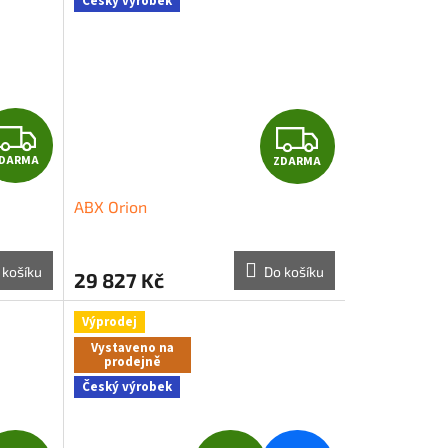
Český výrobek
A
A
Z
Z
DARMA
ZDARMA
D
D
ABX Orion
A
A
R
R
 košíku
Do košíku
29 827 Kč
M
M
Výprodej
A
A
Vystaveno na
prodejně
Český výrobek