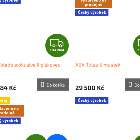
ý výrobek
Vystaveno na
prodejně
A
Český výrobek
Z
ZDARMA
Z
D
oledo exklusive II pískovec
ABX Tulsa 5 mastek
A
R
Do košíku
Do
984 Kč
29 500 Kč
M
odej
Český výrobek
A
taveno na
rodejně
ý výrobek