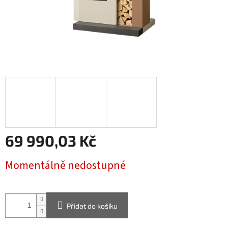
69 990,03 Kč
Měrná
Momentálně nedostupné
cena:
Přidat do košíku