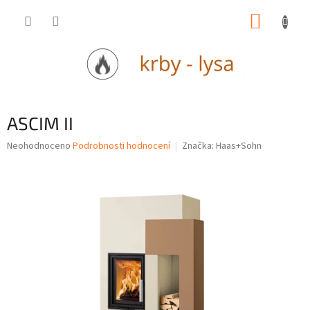
Přejít
NÁKUP
na
obsah
KOŠÍK
ASCIM II
Průměrné
Neohodnoceno
Podrobnosti hodnocení
Značka:
Haas+Sohn
hodnocení
produktu
je
0,0
z
5
hvězdiček.