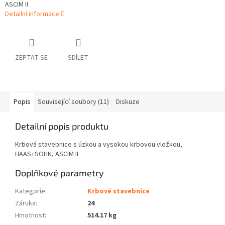
ASCIM II
Detailní informace
ZEPTAT SE
SDÍLET
Popis
Související soubory (11)
Diskuze
Detailní popis produktu
Krbová stavebnice s úzkou a vysokou krbovou vložkou,
HAAS+SOHN, ASCIM II
Doplňkové parametry
Kategorie
:
Krbové stavebnice
Záruka
:
24
Hmotnost
:
514.17 kg