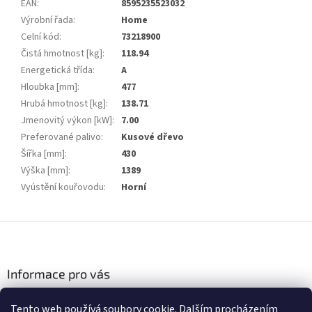
EAN
:
8595235523032
Výrobní řada
:
Home
Celní kód
:
73218900
Čistá hmotnost [kg]
:
118.94
Energetická třída
:
A
Hloubka [mm]
:
477
Hrubá hmotnost [kg]
:
138.71
Jmenovitý výkon [kW]
:
7.00
Preferované palivo
:
Kusové dřevo
Šířka [mm]
:
430
Výška [mm]
:
1389
Vyústění kouřovodu
:
Horní
Z
á
p
a
Informace pro vás
t
Podmínky ochrany osobních údajů
í
Tento web používá soubory cookie. Dalším procházením