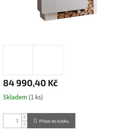
84 990,40 Kč
Měrná
Skladem
(1 ks)
cena:
Přidat do košíku