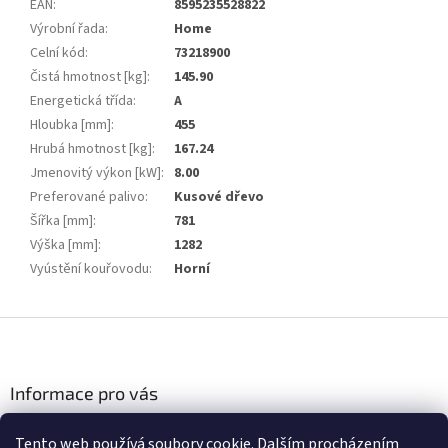
EAN
:
8595235528822
Výrobní řada
:
Home
Celní kód
:
73218900
Čistá hmotnost [kg]
:
145.90
Energetická třída
:
A
Hloubka [mm]
:
455
Hrubá hmotnost [kg]
:
167.24
Jmenovitý výkon [kW]
:
8.00
Preferované palivo
:
Kusové dřevo
Šířka [mm]
:
781
Výška [mm]
:
1282
Vyústění kouřovodu
:
Horní
Z
á
p
a
Informace pro vás
t
Podmínky ochrany osobních údajů
í
Tento web používá soubory cookie. Dalším procházením