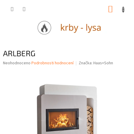
Přejít
NÁKUP
na
obsah
KOŠÍK
ARLBERG
Průměrné
Neohodnoceno
Podrobnosti hodnocení
Značka:
Haas+Sohn
hodnocení
produktu
je
0,0
z
5
hvězdiček.