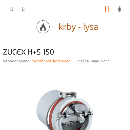
Přejít
NÁKUP
na
obsah
KOŠÍK
ZUGEX H+S 150
Průměrné
Neohodnoceno
Podrobnosti hodnocení
Značka:
Haas+Sohn
hodnocení
produktu
je
0,0
z
5
hvězdiček.