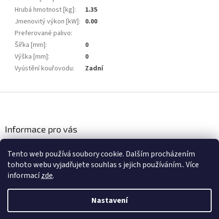
Hrubá hmotnost [kg]
:
1.35
Jmenovitý výkon [kW]
:
0.00
Preferované palivo
:
Šířka [mm]
:
0
Výška [mm]
:
0
Vyústění kouřovodu
:
Zadní
Z
á
p
a
Informace pro vás
t
Podmínky ochrany osobních údajů
í
Tento web používá soubory cookie. Dalším procházením
Obchodní podmínky
tohoto webu vyjadřujete souhlas s jejich používáním.. Více
informací
zde
.
Nastavení
Vytvořil Shoptet
Vážení zákazníci, v datu 31. 7. - 16. 8. 2026 bude naše prodejna z