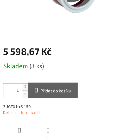
5 598,67 Kč
Měrná
Skladem
(3 ks)
cena:
Přidat do košíku
ZUGEX H+S 150
Detailní informace