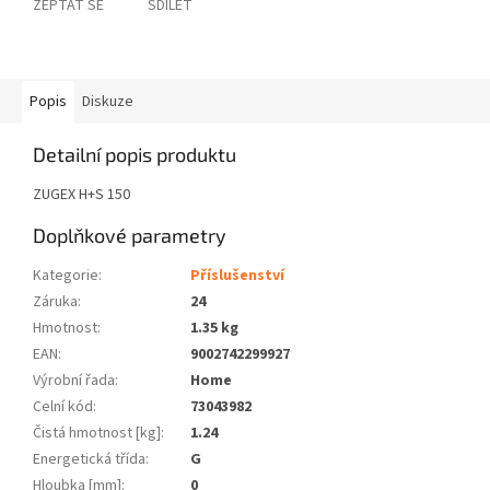
ZEPTAT SE
SDÍLET
Popis
Diskuze
Detailní popis produktu
ZUGEX H+S 150
Doplňkové parametry
Kategorie
:
Příslušenství
Záruka
:
24
Hmotnost
:
1.35 kg
EAN
:
9002742299927
Výrobní řada
:
Home
Celní kód
:
73043982
Čistá hmotnost [kg]
:
1.24
Energetická třída
:
G
Hloubka [mm]
:
0