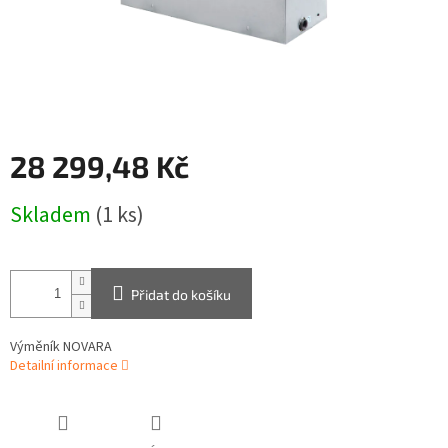
28 299,48 Kč
Měrná
Skladem
(1 ks)
cena:
Přidat do košíku
Výměník NOVARA
Detailní informace