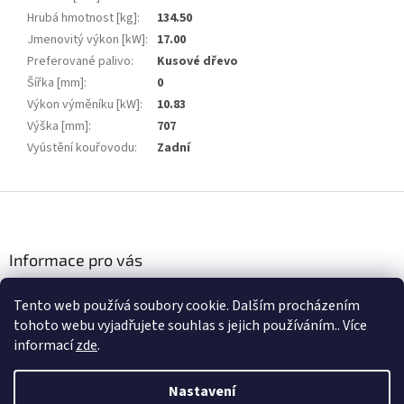
Hrubá hmotnost [kg]
:
134.50
Jmenovitý výkon [kW]
:
17.00
Preferované palivo
:
Kusové dřevo
Šířka [mm]
:
0
Výkon výměníku [kW]
:
10.83
Výška [mm]
:
707
Vyústění kouřovodu
:
Zadní
Z
á
p
a
Informace pro vás
t
Podmínky ochrany osobních údajů
í
Tento web používá soubory cookie. Dalším procházením
Obchodní podmínky
tohoto webu vyjadřujete souhlas s jejich používáním.. Více
informací
zde
.
Nastavení
Vytvořil Shoptet