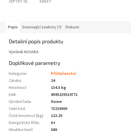
ZEPTAT SE
SDÍLET
Popis
Související soubory (7)
Diskuze
Detailní popis produktu
Výměník NOVARA
Doplňkové parametry
Kategorie
:
Příslušenství
Záruka
:
24
Hmotnost
:
134.5 kg
EAN
:
8595235514771
Výrobní řada
:
Home
Celní kód
:
73219000
Čistá hmotnost [kg]
:
122.25
Energetická třída
:
A+
Hloubka [mm]
:
580