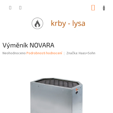
Přejít
NÁKUP
na
obsah
KOŠÍK
Výměník NOVARA
Průměrné
Neohodnoceno
Podrobnosti hodnocení
Značka:
Haas+Sohn
hodnocení
produktu
je
0,0
z
5
hvězdiček.