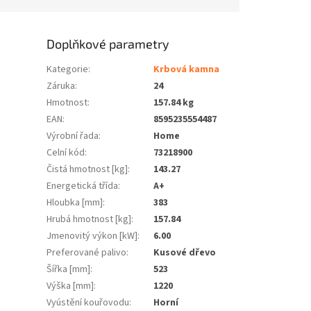
Doplňkové parametry
Kategorie
:
Krbová kamna
Záruka
:
24
Hmotnost
:
157.84 kg
EAN
:
8595235554487
Výrobní řada
:
Home
Celní kód
:
73218900
Čistá hmotnost [kg]
:
143.27
Energetická třída
:
A+
Hloubka [mm]
:
383
Hrubá hmotnost [kg]
:
157.84
Jmenovitý výkon [kW]
:
6.00
Preferované palivo
:
Kusové dřevo
Šířka [mm]
:
523
Výška [mm]
:
1220
Vyústění kouřovodu
:
Horní