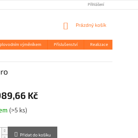
Přihlášení
NÁKUPNÍ
Prázdný košík
KOŠÍK
eplovodním výměníkem
Příslušenství
Realizace
O společ
ero
989,66 Kč
dem
(>5 ks)
Přidat do košíku