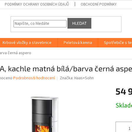
PODMÍNKY OCHRANY OSOBNÍCH ÚDAJŮ
OBCHODNÍ PODMÍNKY
HLEDAT
Krbové vložky a stavebnice
Peletová kamna
Spotřebiče s t
arva černá aspero
, kachle matná bílá/barva černá asp
né
noceno
Podrobnosti hodnocení
Značka:
Haas+Sohn
ní
54 
u
Měrná
Skla
cena:
ek.