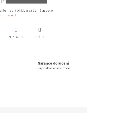
chle matná bílá/barva černá aspero
informace
ZEPTAT SE
SDÍLET
y
Garance doručení
e
nepoškozeného zboží