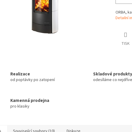
ORBA, ka
Detailní 
TISK
Realizace
Skladové produkt
od poptávky po zatopení
odesíláme co nejdřív
Kamenná prodejna
pro klasiky
s
Související soubory (10)
Diskuze