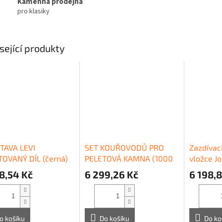
Kamenná prodejna
pro klasiky
sející produkty
TAVA LEVI
SET KOUŘOVODŮ PRO
Zazdívac
OVANÝ DÍL (černá)
PELETOVÁ KAMNA (1000
vložce Jo
mm+500 mm)
8,54 Kč
6 299,26 Kč
6 198,8
o košíku
Do košíku
Do ko