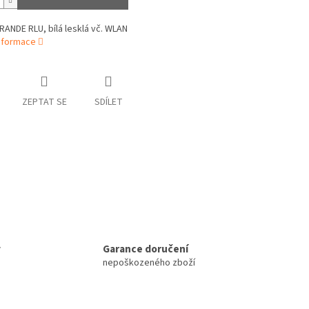
GRANDE RLU, bílá lesklá vč. WLAN
informace
ZEPTAT SE
SDÍLET
y
Garance doručení
e
nepoškozeného zboží