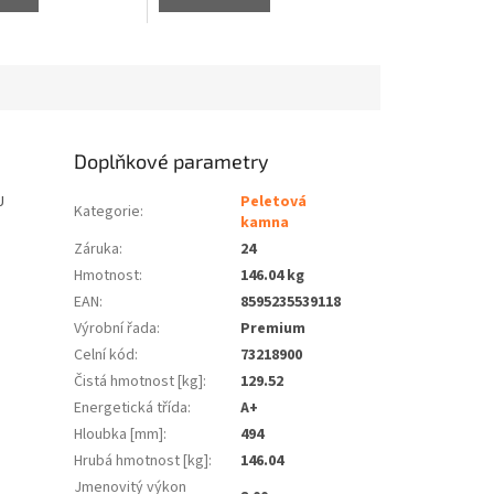
Doplňkové parametry
U
Peletová
Kategorie
:
kamna
Záruka
:
24
Hmotnost
:
146.04 kg
EAN
:
8595235539118
Výrobní řada
:
Premium
Celní kód
:
73218900
Čistá hmotnost [kg]
:
129.52
Energetická třída
:
A+
Hloubka [mm]
:
494
Hrubá hmotnost [kg]
:
146.04
Jmenovitý výkon