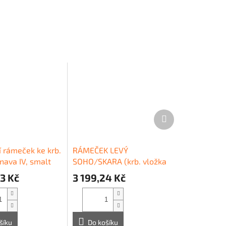
Další
produkt
í rámeček ke krb.
RÁMEČEK LEVÝ
nava IV, smalt
SOHO/SKARA (krb. vložka
rohová levá) - SADA
3 Kč
3 199,24 Kč
šíku
Do košíku