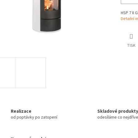
HSP 7 II 
Detailní 
TISK
Realizace
Skladové produkt
od poptávky po zatopení
odesíláme co nejdřív