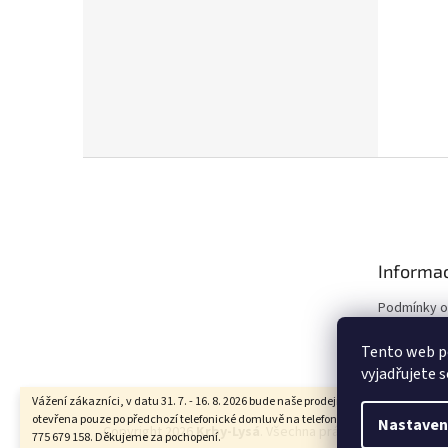
Z
á
p
a
t
Informac
í
Podmínky o
údajů
Tento web p
Obchodní 
vyjadřujete s
Vážení zákazníci, v datu 31. 7. - 16. 8. 2026 bude naše prodejna z důvodu dovolen
otevřena pouze po předchozí telefonické domluvě na telefonních číslech 607 593 2
Nastaven
Copyright 2026
Krby-Lysá
. Všechna práva vyhrazena.
775 679 158. Děkujeme za pochopení.