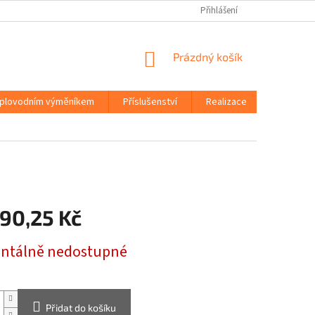
Přihlášení
NÁKUPNÍ
Prázdný košík
KOŠÍK
eplovodním výměníkem
Příslušenství
Realizace
O společ
990,25 Kč
tálně nedostupné
Přidat do košíku