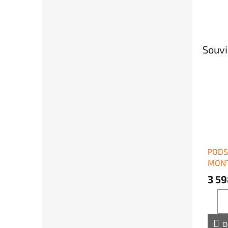
Souvi
PODS
MONT
3 59
D