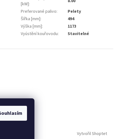
8.00
[kW]
:
Preferované palivo
:
Pelety
Šířka [mm]
:
494
Výška [mm]
:
1173
Vyústění kouřovodu
:
Stavitelné
Souhlasím
Vytvořil Shoptet