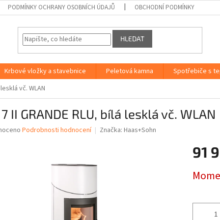
PODMÍNKY OCHRANY OSOBNÍCH ÚDAJŮ
OBCHODNÍ PODMÍNKY
HLEDAT
Krbové vložky a stavebnice
Peletová kamna
Spotřebiče s t
 lesklá vč. WLAN
7 II GRANDE RLU, bílá lesklá vč. WLAN
né
noceno
Podrobnosti hodnocení
Značka:
Haas+Sohn
ní
91 
u
Měrná
Momen
cena:
ek.