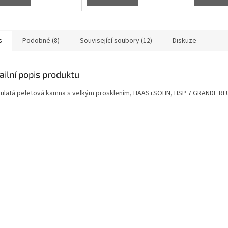
s
Podobné (8)
Související soubory (12)
Diskuze
ailní popis produktu
 kulatá peletová kamna s velkým prosklením, HAAS+SOHN, HSP 7 GRANDE RL