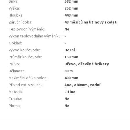
Šířka
:
582 mm
Výška
:
752 mm
Hloubka
:
448 mm
Záruční doba
:
48 měsíců na litinový skelet
Teplovodní výměník
:
Ne
Výkon teplovodního výměníku
:
-
Obklad
:
-
Vývod kouřovodu
:
Horní
Průměr kouřovodu
:
150 mm
Palivo
:
Dřevo, dřevěné brikety
Účinnost
:
80 %
Maximální délka polen
:
400 mm
Přívod ext. vzduchu
:
Ano, ø80mm, zadní
Materiál
:
Litina
Trouba
:
Ne
Plotna
:
Ne
Z
á