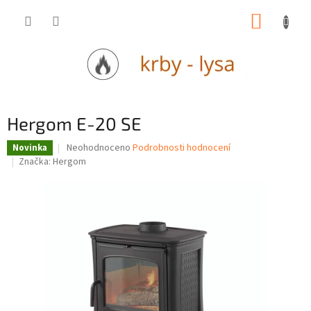
Přejít
NÁKUP
na
obsah
KOŠÍK
Hergom E-20 SE
Průměrné
Neohodnoceno
Podrobnosti hodnocení
Novinka
hodnocení
Značka:
Hergom
produktu
je
0,0
z
5
hvězdiček.