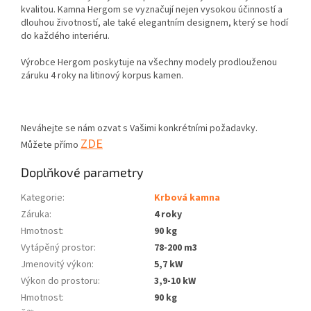
kvalitou. Kamna Hergom se vyznačují nejen vysokou účinností a
dlouhou životností, ale také elegantním designem, který se hodí
do každého interiéru.
Výrobce Hergom poskytuje na všechny modely prodlouženou
záruku 4 roky na litinový korpus kamen.
Neváhejte se nám ozvat s Vašimi konkrétními požadavky.
ZDE
Můžete přímo
Doplňkové parametry
Kategorie
:
Krbová kamna
Záruka
:
4 roky
Hmotnost
:
90 kg
Vytápěný prostor
:
78-200 m3
Jmenovitý výkon
:
5,7 kW
Výkon do prostoru
:
3,9-10 kW
Hmotnost
:
90 kg