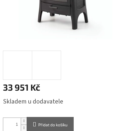
33 951 Kč
Měrná
Skladem u dodavatele
cena:
Přidat do košíku