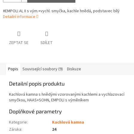
#EMPOLI AL II s vým.+vychl. smyčka, kachle hnědá, podstavec bílý
Detailní informace
ZEPTAT SE
SDÍLET
Popis
Související soubory (9)
Diskuze
Detailní popis produktu
Kachlová kamna s hnědými vzorovanými kachlemi a vychlazovací
smyčkou, HAAS+SOHN, EMPOLI s výměníkem
Doplňkové parametry
Kategorie
:
Kachlová kamna
Záruka
:
24