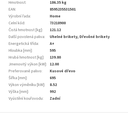
Hmotnost
:
186.35 kg
EAN
:
8595235531501
Výrobní řada
:
Home
Celní kód
:
73218900
Čistá hmotnost [kg]
:
121.12
Další povolená paliva
:
Uhelné brikety, Dřevěné brikety
Energetická třída
:
A+
Hloubka [mm]
:
595
Hrubá hmotnost [kg]
:
139.80
Jmenovitý výkon [kW]
:
12.00
Preferované palivo
:
Kusové dřevo
Šířka [mm]
:
695
Výkon výměníku [kW]
:
8.52
Výška [mm]
:
992
Vyústění kouřovodu
:
Zadní
Z
á
p