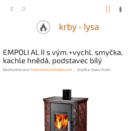
Přejít
NÁKUP
na
obsah
KOŠÍK
EMPOLI AL II s vým.+vychl. smyčka,
kachle hnědá, podstavec bílý
Průměrné
Neohodnoceno
Podrobnosti hodnocení
Značka:
Haas+Sohn
hodnocení
produktu
je
0,0
z
5
hvězdiček.