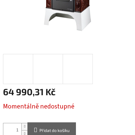
64 990,31 Kč
Měrná
Momentálně nedostupné
cena:
Přidat do košíku