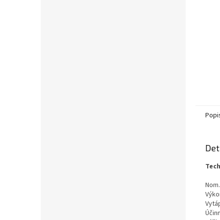
Popi
Det
Tech
Nom.
Výko
Vytá
Účin