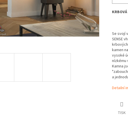
KRBOVÁ 
Se svojí 
SENSE vho
krbových
kamen na 
vysoké úč
nízkému 
Kamna js
"zabouchn
a jednod
Detailní 
TISK