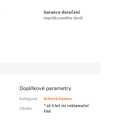
y
Garance doručení
e
nepoškozeného zboží
Doplňkové parametry
Kategorie
:
Krbová kamna
* až 5 let viz reklamační
Záruka
:
řád