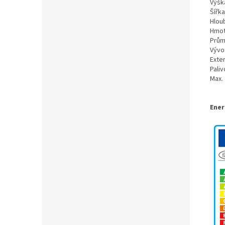
Výšk
Šířka
Hlou
Hmot
Prům
Vývo
Exter
Paliv
Max. 
Ener