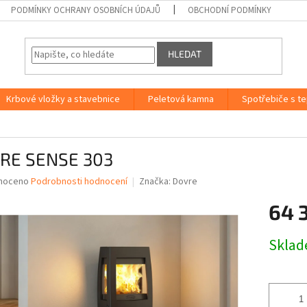
PODMÍNKY OCHRANY OSOBNÍCH ÚDAJŮ
OBCHODNÍ PODMÍNKY
HLEDAT
Krbové vložky a stavebnice
Peletová kamna
Spotřebiče s t
RE SENSE 303
né
noceno
Podrobnosti hodnocení
Značka:
Dovre
ní
64 
u
Měrná
Skla
cena:
ek.