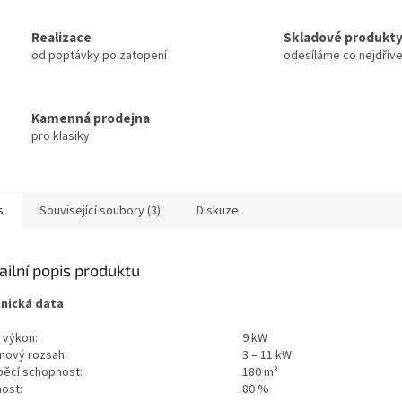
Realizace
Skladové produkt
od poptávky po zatopení
odesíláme co nejdřív
Kamenná prodejna
pro klasiky
s
Související soubory (3)
Diskuze
ailní popis produktu
nická data
 výkon:
9 kW
nový rozsah:
3 – 11 kW
pěcí schopnost:
180 m³
nost:
80 %