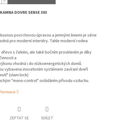
KAMNA DOVRE SENSE 303
vkusnou povrchovou úpravou a jemnými liniemi je série
dná pro moderní interiéry. Tahle moderní rodina
dřevo s čelním, ale také bočním prosklením je díky
innosti a
výkonu vhodná i do nízkoenergetických domů.
ou vybavena inovativním systémem zavíraní dveří
utí" (slam-lock)
uchým "mono-control" ovládáním přívodu vzduchu.
informace
ZEPTAT SE
SDÍLET