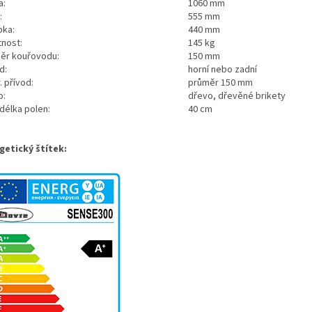
a:
1060 mm
:
555 mm
bka:
440 mm
nost:
145 kg
ěr kouřovodu:
150 mm
d:
horní nebo zadní
. přívod:
průměr 150 mm
o:
dřevo, dřevěné brikety
délka polen:
40 cm
getický štítek: