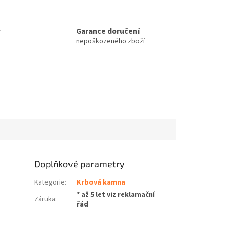
y
Garance doručení
e
nepoškozeného zboží
Doplňkové parametry
Kategorie
:
Krbová kamna
* až 5 let viz reklamační
Záruka
:
řád