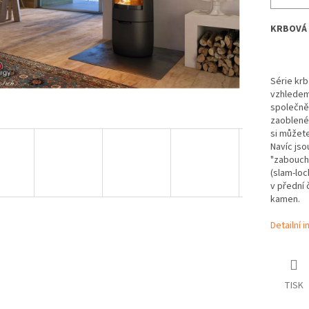
KRBOVÁ 
Série kr
vzhledem
společně 
zaoblené
si můžet
Navíc js
"zabouch
(slam-loc
v přední 
kamen.
Detailní 
TISK