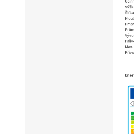
Účin
Výšk
Šířka
Hlou
Hmot
Prům
Vývo
Paliv
Max. 
Pří
Ener