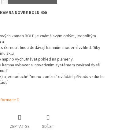
KAMNA DOVRE BOLD 400
bových kamen BOLD je známá svým oblým, jednolitým
 a
s černou litinou dodávají kamnům moderní vzhled. Díky
mu sklu
e naplno vychutnávat pohled na plameny.
ou kamna vybavena inovativním systémem zavíraní dveří
nutí"
k) a jednoduché "mono-control" ovládání přívodu vzduchu
částí
informace
ZEPTAT SE
SDÍLET