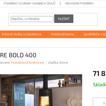
PODMÍNKY OCHRANY OSOBNÍCH ÚDAJŮ
OBCHODNÍ PODMÍNKY
HLEDAT
Krbové vložky a stavebnice
Peletová kamna
Spotřebiče s t
RE BOLD 400
né
noceno
Podrobnosti hodnocení
Značka:
Dovre
ní
71 8
u
Měrná
Skla
cena:
ek.