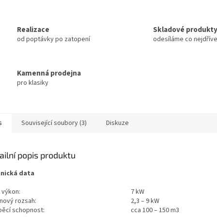
Realizace
Skladové produkt
od poptávky po zatopení
odesíláme co nejdřív
Kamenná prodejna
pro klasiky
s
Související soubory (3)
Diskuze
ailní popis produktu
nická data
 výkon:
7 kW
nový rozsah:
2,3 – 9 kW
pěcí schopnost:
cca 100 – 150 m3