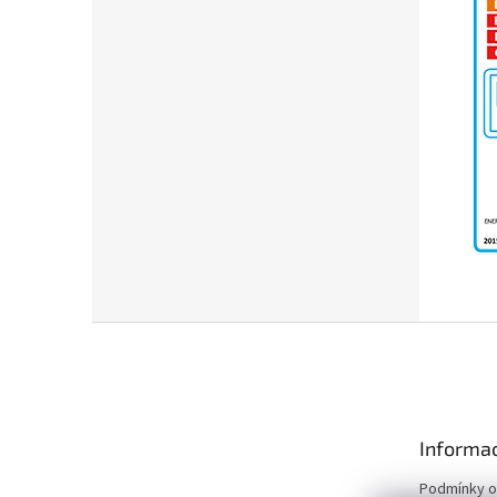
Z
á
p
a
t
Informac
í
Podmínky o