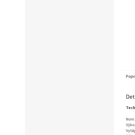
Popi
Det
Tech
Nom.
Výko
Vytá