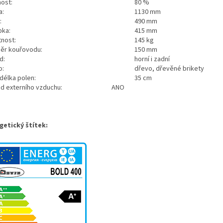
nost:
80 %
a:
1130 mm
:
490 mm
bka:
415 mm
nost:
145 kg
ěr kouřovodu:
150 mm
d:
horní i zadní
o:
dřevo, dřevěné brikety
délka polen:
35 cm
vod externího vzduchu: ANO
getický štítek: